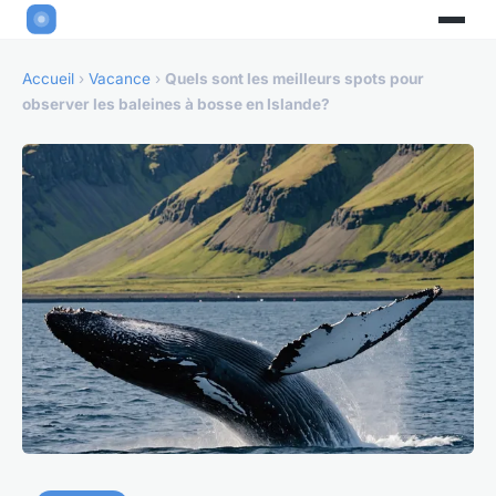
Accueil
›
Vacance
›
Quels sont les meilleurs spots pour
observer les baleines à bosse en Islande?