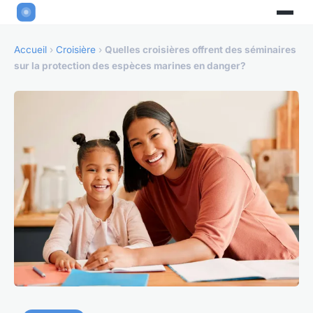
Accueil
›
Croisière
›
Quelles croisières offrent des séminaires
sur la protection des espèces marines en danger?