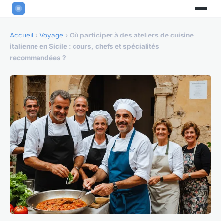
Accueil
›
Voyage
›
Où participer à des ateliers de cuisine
italienne en Sicile : cours, chefs et spécialités
recommandées ?